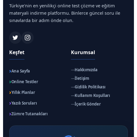
Türkiye'nin en yenilikçi online test çözme ve eğitim
materyali indirme platformu. Binlerce güncel soru ile
sınavlarda bir adım önde olun.
Keşfet
Kurumsal
›
—
Hakkımızda
Ana Sayfa
—
İletişim
›
Online Testler
—
Gizlilik Politikası
›
Yıllık Planlar
—
Kullanım Koşulları
›
Yazılı Soruları
—
İçerik Gönder
›
Zümre Tutanakları