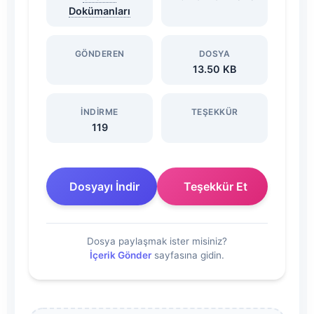
Planı
Dokümanları
(Eylül
GÖNDEREN
DOSYA
13.50 KB
2020)
Dosyasını
İNDIRME
TEŞEKKÜR
119
İndir
Dosyayı İndir
Teşekkür Et
Dosya paylaşmak ister misiniz?
İçerik Gönder
sayfasına gidin.