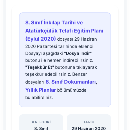
8.
8. Sınıf İnkılap Tarihi ve
Sınıf
Atatürkçülük Telafi Eğitim Planı
(Eylül 2020)
dosyası 29 Haziran
İnkılap
2020 Pazartesi tarihinde eklendi.
Dosyayı aşağıdaki
"Dosya İndir"
Tarihi
butonu ile hemen indirebilirsiniz.
"Teşekkür Et"
butonuna tıklayarak
ve
teşekkür edebilirsiniz. Benzer
8. Sınıf Dokümanları
dosyaları
,
Atatürkçülük
Yıllık Planlar
bölümümüzde
bulabilirsiniz.
Telafi
Eğitim
KATEGORI
TARIH
8. Sınıf
29 Haziran 2020