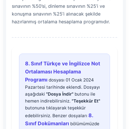
sınavının %50’si, dinleme sınavının %25’i ve
konuşma sınavının %25’i alınacak şekilde
hazırlanmış ortalama hesaplama programıdır.
8.
8. Sınıf Türkçe ve İngilizce Not
Sınıf
Ortalaması Hesaplama
Programı
dosyası 01 Ocak 2024
Türkçe
Pazartesi tarihinde eklendi. Dosyayı
aşağıdaki
"Dosya İndir"
butonu ile
ve
hemen indirebilirsiniz.
"Teşekkür Et"
butonuna tıklayarak teşekkür
İngilizce
8.
edebilirsiniz. Benzer dosyaları
Sınıf Dokümanları
bölümümüzde