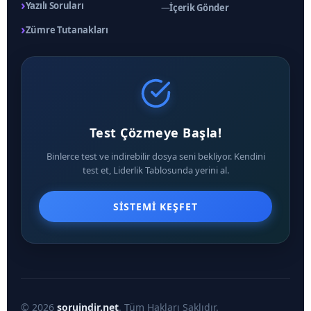
›
Yazılı Soruları
—
İçerik Gönder
›
Zümre Tutanakları
Test Çözmeye Başla!
Binlerce test ve indirebilir dosya seni bekliyor. Kendini
test et, Liderlik Tablosunda yerini al.
SISTEMI KEŞFET
© 2026
soruindir.net
. Tüm Hakları Saklıdır.