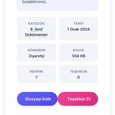
Not
bulabilirsiniz.
Ortalaması
KATEGORI
TARIH
Hesaplama
8. Sınıf
1 Ocak 2024
Dokümanları
Programı
Dosyasını
GÖNDEREN
DOSYA
Ziyaretçi
554 KB
İndir
İNDIRME
TEŞEKKÜR
7
0
Dosyayı İndir
Teşekkür Et