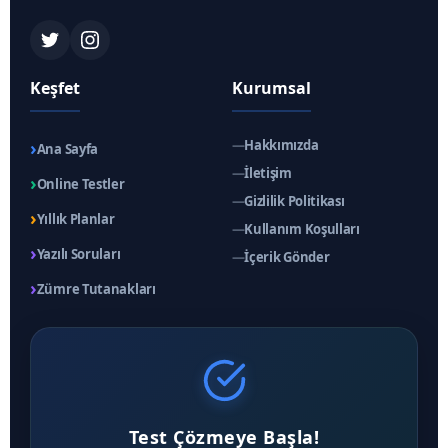
Keşfet
Kurumsal
›
—
Hakkımızda
Ana Sayfa
—
İletişim
›
Online Testler
—
Gizlilik Politikası
›
Yıllık Planlar
—
Kullanım Koşulları
›
Yazılı Soruları
—
İçerik Gönder
›
Zümre Tutanakları
Test Çözmeye Başla!