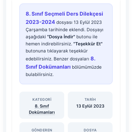
8.
8. Sınıf Seçmeli Ders Dilekçesi
Sınıf
2023-2024
dosyası 13 Eylül 2023
Çarşamba tarihinde eklendi. Dosyayı
Seçmeli
aşağıdaki
"Dosya İndir"
butonu ile
hemen indirebilirsiniz.
"Teşekkür Et"
Ders
butonuna tıklayarak teşekkür
8.
edebilirsiniz. Benzer dosyaları
Dilekçesi
Sınıf Dokümanları
bölümümüzde
bulabilirsiniz.
2023-
2024
KATEGORI
TARIH
8. Sınıf
13 Eylül 2023
Dosyasını
Dokümanları
İndir
GÖNDEREN
DOSYA