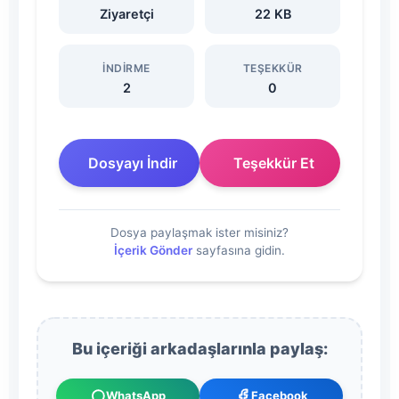
Ziyaretçi
22 KB
İNDIRME
TEŞEKKÜR
2
0
Dosyayı İndir
Teşekkür Et
Dosya paylaşmak ister misiniz?
İçerik Gönder
sayfasına gidin.
Bu içeriği arkadaşlarınla paylaş:
WhatsApp
Facebook