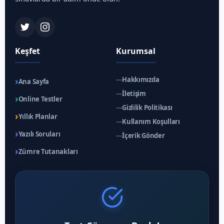
Keşfet
Kurumsal
›
—
Hakkımızda
Ana Sayfa
—
İletişim
›
Online Testler
—
Gizlilik Politikası
›
Yıllık Planlar
—
Kullanım Koşulları
›
Yazılı Soruları
—
İçerik Gönder
›
Zümre Tutanakları