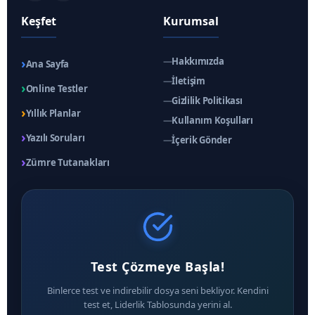
Keşfet
Kurumsal
›
—
Hakkımızda
Ana Sayfa
—
İletişim
›
Online Testler
—
Gizlilik Politikası
›
Yıllık Planlar
—
Kullanım Koşulları
›
Yazılı Soruları
—
İçerik Gönder
›
Zümre Tutanakları
Test Çözmeye Başla!
Binlerce test ve indirebilir dosya seni bekliyor. Kendini
test et, Liderlik Tablosunda yerini al.