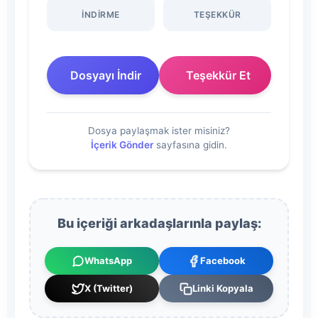
2020)
İNDIRME
TEŞEKKÜR
Dosyasını
İndir
Dosyayı İndir
Teşekkür Et
Dosya paylaşmak ister misiniz?
İçerik Gönder
sayfasına gidin.
Bu içeriği arkadaşlarınla paylaş:
WhatsApp
Facebook
X (Twitter)
Linki Kopyala