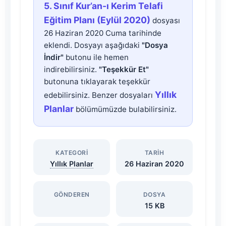
5.
5. Sınıf Kur’an-ı Kerim Telafi
Sınıf
Eğitim Planı (Eylül 2020)
dosyası
26 Haziran 2020 Cuma tarihinde
Kur’an-
eklendi. Dosyayı aşağıdaki
"Dosya
İndir"
butonu ile hemen
ı
indirebilirsiniz.
"Teşekkür Et"
butonuna tıklayarak teşekkür
Kerim
Yıllık
edebilirsiniz. Benzer dosyaları
Planlar
bölümümüzde bulabilirsiniz.
Telafi
Eğitim
KATEGORI
TARIH
Yıllık Planlar
26 Haziran 2020
Planı
(Eylül
GÖNDEREN
DOSYA
15 KB