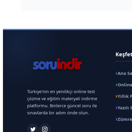
Keşfe
›
Ana S
›
Online
Türkiye'nin en yenilikçi online test
›
Yıllık 
çözme ve eğitim materyali indirme
platformu. Binlerce güncel soru ile
›
Yazılı 
sınavlarda bir adım önde olun.
›
Zümre