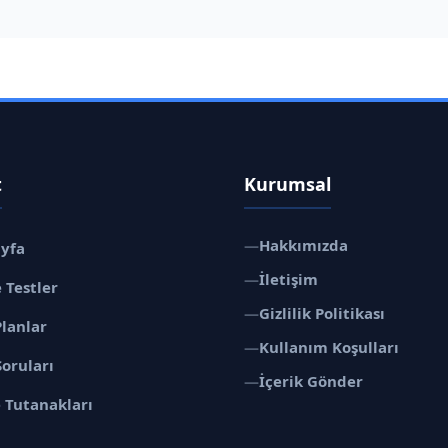
t
Kurumsal
—
Hakkımızda
ayfa
—
İletişim
 Testler
—
Gizlilik Politikası
Planlar
—
Kullanım Koşulları
Soruları
—
İçerik Gönder
 Tutanakları