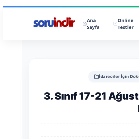
Ana
Online
Sayfa
Testler
İdareciler İçin Do
3. Sınıf 17-21 Ağus