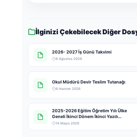
İlginizi Çekebilecek Diğer Dos
2026- 2027 İş Günü Takvimi
6 Ağustos 2026
Okul Müdürü Devir Teslim Tutanağı
6 Haziran 2026
2025-2026 Eğitim Öğretim Yılı Ülke
Geneli İkinci Dönem İkinci Yazılı
Sınavlarına İlişkin Kılavuz
14 Mayıs 2026