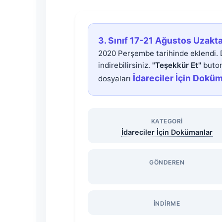
3.
3. Sınıf 17-21 Ağustos Uzakt
Sınıf
2020 Perşembe tarihinde eklendi.
indirebilirsiniz.
"Teşekkür Et"
buton
17-
İdareciler İçin Dokü
dosyaları
21
KATEGORI
Ağustos
İdareciler İçin Dokümanlar
Uzaktan
GÖNDEREN
Eğitim
Faaliyet
İNDIRME