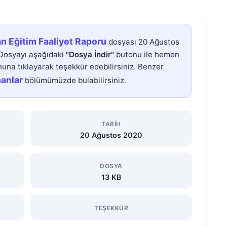
an Eğitim Faaliyet Raporu
dosyası 20 Ağustos
 Dosyayı aşağıdaki
"Dosya İndir"
butonu ile hemen
una tıklayarak teşekkür edebilirsiniz. Benzer
manlar
bölümümüzde bulabilirsiniz.
TARIH
20 Ağustos 2020
DOSYA
13 KB
TEŞEKKÜR