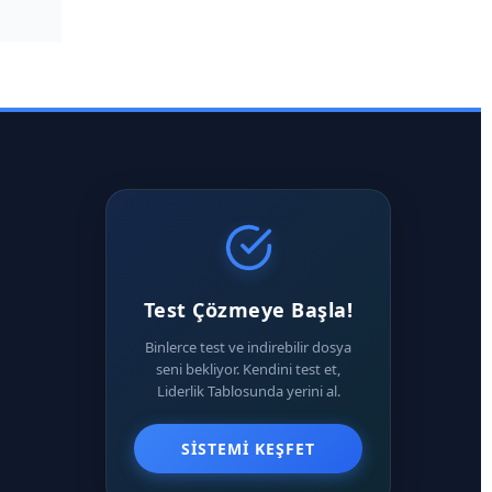
Test Çözmeye Başla!
Binlerce test ve indirebilir dosya
seni bekliyor. Kendini test et,
Liderlik Tablosunda yerini al.
SISTEMI KEŞFET