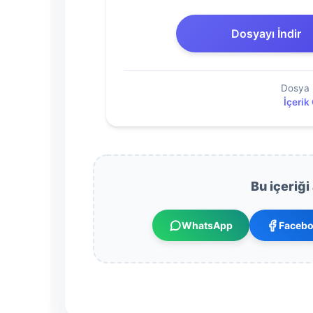
Raporu
Dosyayı İndir
Dosyasını
İndir
Dosya 
İçerik
Bu içeriği
WhatsApp
Faceb