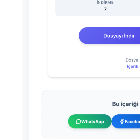
Dönem
İNDIRME
7
1.
Yazılı
Dosyayı İndir
Sınavı
Dosya 
İndir
İçerik
Dosyasını
İndir
Bu içeriği
WhatsApp
Faceb