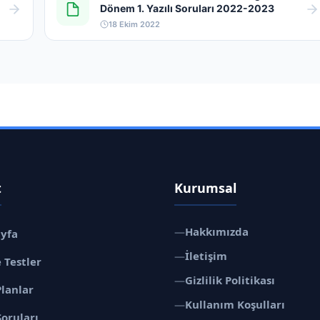
Dönem 1. Yazılı Soruları 2022-2023
18 Ekim 2022
t
Kurumsal
—
Hakkımızda
ayfa
—
İletişim
 Testler
—
Gizlilik Politikası
Planlar
—
Kullanım Koşulları
Soruları