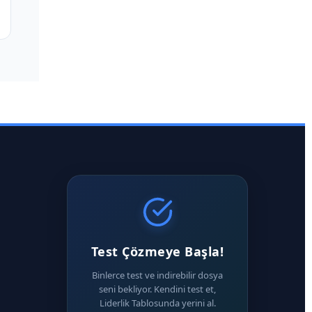
Test Çözmeye Başla!
Binlerce test ve indirebilir dosya
seni bekliyor. Kendini test et,
Liderlik Tablosunda yerini al.