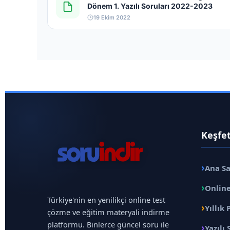
Dönem 1. Yazılı Soruları 2022-2023
19 Ekim 2022
Keşfe
›
Ana S
›
Online
Türkiye'nin en yenilikçi online test
›
Yıllık 
çözme ve eğitim materyali indirme
platformu. Binlerce güncel soru ile
›
Yazılı 