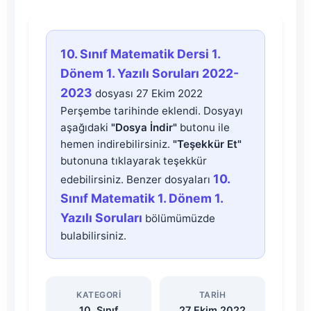
10.
10. Sınıf Matematik Dersi 1.
Sınıf
Dönem 1. Yazılı Soruları 2022-
2023
dosyası 27 Ekim 2022
Matematik
Perşembe tarihinde eklendi. Dosyayı
aşağıdaki
"Dosya İndir"
butonu ile
Dersi
hemen indirebilirsiniz.
"Teşekkür Et"
butonuna tıklayarak teşekkür
1.
10.
edebilirsiniz. Benzer dosyaları
Sınıf Matematik 1. Dönem 1.
Dönem
Yazılı Soruları
bölümümüzde
bulabilirsiniz.
1.
Yazılı
KATEGORI
TARIH
10. Sınıf
27 Ekim 2022