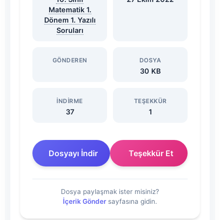
Soruları
Matematik 1.
Dönem 1. Yazılı
2022-
Soruları
2023
GÖNDEREN
DOSYA
30 KB
Dosyasını
İndir
İNDIRME
TEŞEKKÜR
37
1
Dosyayı İndir
Teşekkür Et
Dosya paylaşmak ister misiniz?
İçerik Gönder
sayfasına gidin.