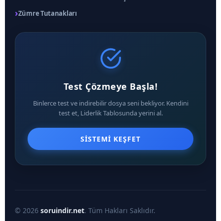
›
Zümre Tutanakları
Test Çözmeye Başla!
Binlerce test ve indirebilir dosya seni bekliyor. Kendini
test et, Liderlik Tablosunda yerini al.
SISTEMI KEŞFET
© 2026
soruindir.net
. Tüm Hakları Saklıdır.