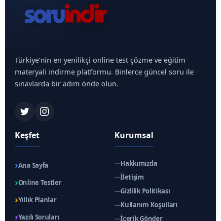
Türkiye'nin en yenilikçi online test çözme ve eğitim
materyali indirme platformu. Binlerce güncel soru ile
sınavlarda bir adım önde olun.
Keşfet
Kurumsal
›
—
Hakkımızda
Ana Sayfa
—
İletişim
›
Online Testler
—
Gizlilik Politikası
›
Yıllık Planlar
—
Kullanım Koşulları
›
Yazılı Soruları
—
İçerik Gönder