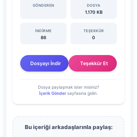
GÖNDEREN
DOSYA
İndir
1.170 KB
İNDIRME
TEŞEKKÜR
86
0
Dosyayı İndir
Teşekkür Et
Dosya paylaşmak ister misiniz?
İçerik Gönder
sayfasına gidin.
Bu içeriği arkadaşlarınla paylaş: