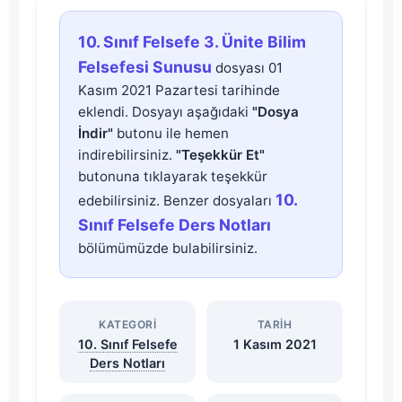
10.
10. Sınıf Felsefe 3. Ünite Bilim
Sınıf
Felsefesi Sunusu
dosyası 01
Kasım 2021 Pazartesi tarihinde
Felsefe
eklendi. Dosyayı aşağıdaki
"Dosya
İndir"
butonu ile hemen
3.
indirebilirsiniz.
"Teşekkür Et"
butonuna tıklayarak teşekkür
Ünite
10.
edebilirsiniz. Benzer dosyaları
Sınıf Felsefe Ders Notları
Bilim
bölümümüzde bulabilirsiniz.
Felsefesi
KATEGORI
TARIH
Sunusu
10. Sınıf Felsefe
1 Kasım 2021
Ders Notları
Dosyasını