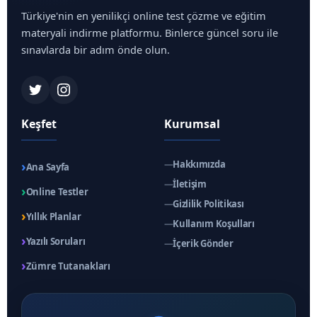
Türkiye'nin en yenilikçi online test çözme ve eğitim
materyali indirme platformu. Binlerce güncel soru ile
sınavlarda bir adım önde olun.
Keşfet
Kurumsal
›
—
Hakkımızda
Ana Sayfa
—
İletişim
›
Online Testler
—
Gizlilik Politikası
›
Yıllık Planlar
—
Kullanım Koşulları
›
Yazılı Soruları
—
İçerik Gönder
›
Zümre Tutanakları