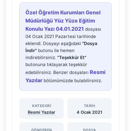
Özel
Özel Öğretim Kurumları Genel
Öğretim
Müdürlüğü Yüz Yüze Eğitim
Konulu Yazı 04.01.2021
dosyası
Kurumları
04 Ocak 2021 Pazartesi tarihinde
eklendi. Dosyayı aşağıdaki
"Dosya
Genel
İndir"
butonu ile hemen
indirebilirsiniz.
"Teşekkür Et"
Müdürlüğü
butonuna tıklayarak teşekkür
Resmi
edebilirsiniz. Benzer dosyaları
Yüz
Yazılar
bölümümüzde bulabilirsiniz.
Yüze
KATEGORI
TARIH
Eğitim
Resmi Yazılar
4 Ocak 2021
Konulu
GÖNDEREN
DOSYA