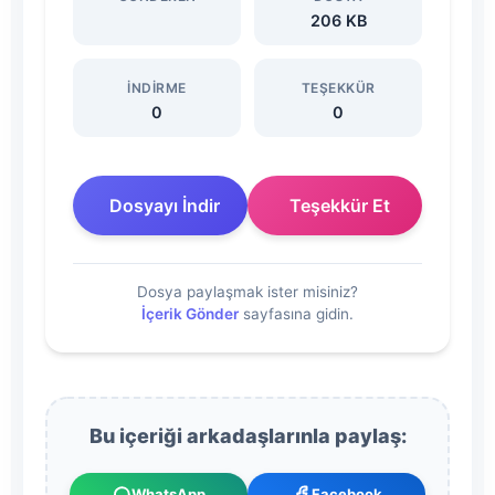
Yazı
206 KB
04.01.2021
İNDIRME
TEŞEKKÜR
0
0
Dosyasını
İndir
Dosyayı İndir
Teşekkür Et
Dosya paylaşmak ister misiniz?
İçerik Gönder
sayfasına gidin.
Bu içeriği arkadaşlarınla paylaş:
WhatsApp
Facebook