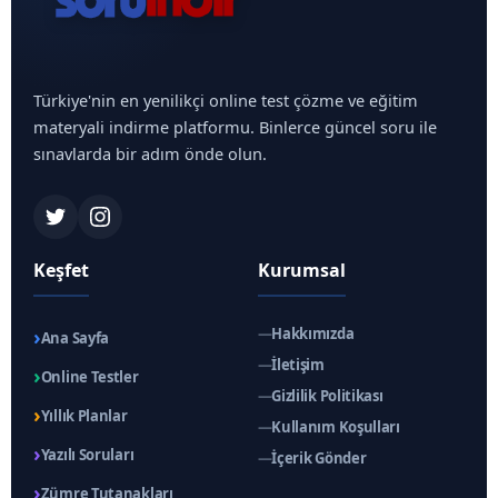
Türkiye'nin en yenilikçi online test çözme ve eğitim
materyali indirme platformu. Binlerce güncel soru ile
sınavlarda bir adım önde olun.
Keşfet
Kurumsal
›
—
Hakkımızda
Ana Sayfa
—
İletişim
›
Online Testler
—
Gizlilik Politikası
›
Yıllık Planlar
—
Kullanım Koşulları
›
Yazılı Soruları
—
İçerik Gönder
›
Zümre Tutanakları