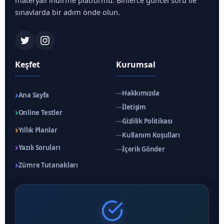
materyali indirme platformu. Binlerce güncel soru ile
sınavlarda bir adım önde olun.
Keşfet
Kurumsal
›
—
Hakkımızda
Ana Sayfa
—
İletişim
›
Online Testler
—
Gizlilik Politikası
›
Yıllık Planlar
—
Kullanım Koşulları
›
Yazılı Soruları
—
İçerik Gönder
›
Zümre Tutanakları