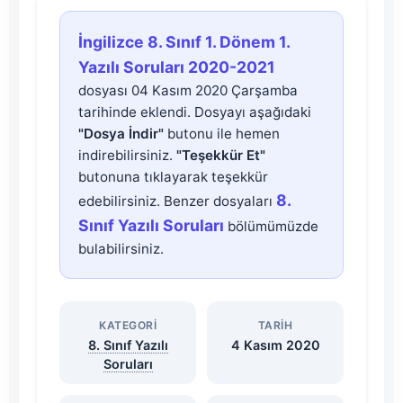
İngilizce
İngilizce 8. Sınıf 1. Dönem 1.
8.
Yazılı Soruları 2020-2021
dosyası 04 Kasım 2020 Çarşamba
Sınıf
tarihinde eklendi. Dosyayı aşağıdaki
"Dosya İndir"
butonu ile hemen
1.
indirebilirsiniz.
"Teşekkür Et"
butonuna tıklayarak teşekkür
Dönem
8.
edebilirsiniz. Benzer dosyaları
Sınıf Yazılı Soruları
bölümümüzde
1.
bulabilirsiniz.
Yazılı
KATEGORI
TARIH
Soruları
8. Sınıf Yazılı
4 Kasım 2020
Soruları
2020-