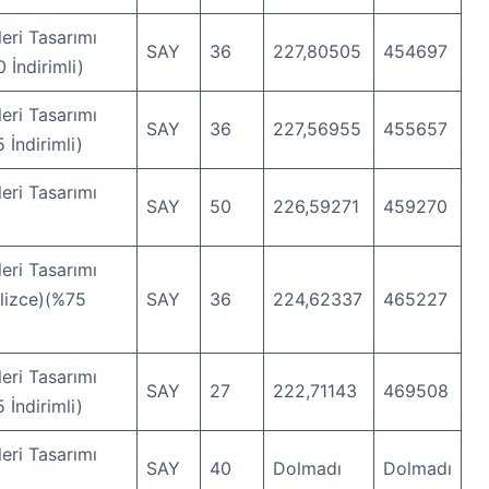
eri Tasarımı
SAY
36
227,80505
454697
 İndirimli)
eri Tasarımı
SAY
36
227,56955
455657
 İndirimli)
eri Tasarımı
SAY
50
226,59271
459270
eri Tasarımı
ilizce)(%75
SAY
36
224,62337
465227
eri Tasarımı
SAY
27
222,71143
469508
 İndirimli)
eri Tasarımı
SAY
40
Dolmadı
Dolmadı