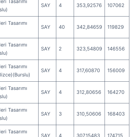
eri Tasarımı
SAY
4
353,92576
107062
slu)
eri Tasarımı
SAY
40
342,84659
119829
eri Tasarımı
SAY
2
323,54809
146556
slu)
eri Tasarımı
SAY
4
317,60870
156009
ilizce)(Burslu)
eri Tasarımı
SAY
4
312,80656
164270
slu)
eri Tasarımı
SAY
3
310,50606
168403
slu)
eri Tasarımı
SAY
4
307,15483
174715