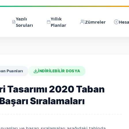
Yazılı
Yıllık
Zümreler
Hesa
Soruları
Planlar
ban Puanları
İNDİRİLEBİLİR DOSYA
ri Tasarımı 2020 Taban
Başarı Sıralamaları
puanları ve başarı sıralamaları aşağıdaki tabloda