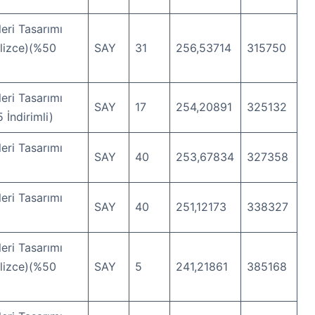
eri Tasarımı
ilizce)(%50
SAY
31
256,53714
315750
eri Tasarımı
SAY
17
254,20891
325132
 İndirimli)
eri Tasarımı
SAY
40
253,67834
327358
eri Tasarımı
SAY
40
251,12173
338327
eri Tasarımı
ilizce)(%50
SAY
5
241,21861
385168