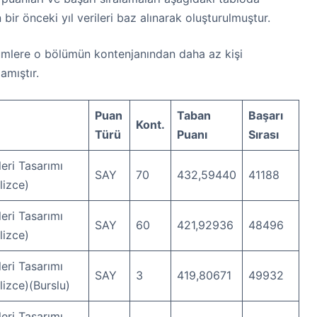
 bir önceki yıl verileri baz alınarak oluşturulmuştur.
mlere o bölümün kontenjanından daha az kişi
amıştır.
Puan
Taban
Başarı
Kont.
Türü
Puanı
Sırası
eri Tasarımı
SAY
70
432,59440
41188
lizce)
eri Tasarımı
SAY
60
421,92936
48496
lizce)
eri Tasarımı
SAY
3
419,80671
49932
ilizce)(Burslu)
eri Tasarımı