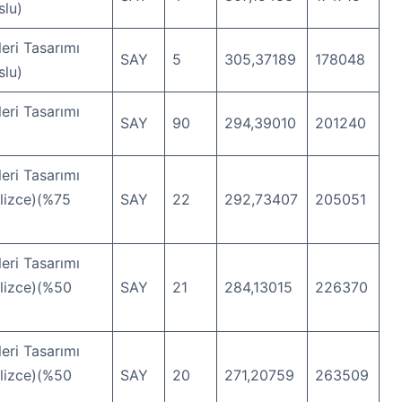
slu)
eri Tasarımı
SAY
5
305,37189
178048
slu)
eri Tasarımı
SAY
90
294,39010
201240
eri Tasarımı
ilizce)(%75
SAY
22
292,73407
205051
eri Tasarımı
ilizce)(%50
SAY
21
284,13015
226370
eri Tasarımı
ilizce)(%50
SAY
20
271,20759
263509