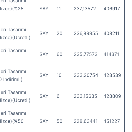
eri Tasarımı
ilizce)(%25
SAY
11
237,13572
406917
eri Tasarımı
SAY
20
236,89955
408211
lizce)(Ücretli)
eri Tasarımı
SAY
60
235,77573
414371
eri Tasarımı
SAY
10
233,20754
428539
 İndirimli)
eri Tasarımı
SAY
6
233,15635
428809
lizce)(Ücretli)
eri Tasarımı
ilizce)(%50
SAY
50
228,63441
451227