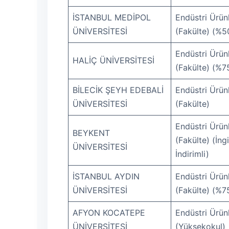
İSTANBUL MEDİPOL
Endüstri Ürünl
ÜNİVERSİTESİ
(Fakülte) (%50
Endüstri Ürünl
HALİÇ ÜNİVERSİTESİ
(Fakülte) (%75
BİLECİK ŞEYH EDEBALİ
Endüstri Ürünl
ÜNİVERSİTESİ
(Fakülte)
Endüstri Ürünl
BEYKENT
(Fakülte) (İng
ÜNİVERSİTESİ
İndirimli)
İSTANBUL AYDIN
Endüstri Ürünl
ÜNİVERSİTESİ
(Fakülte) (%75
AFYON KOCATEPE
Endüstri Ürünl
ÜNİVERSİTESİ
(Yüksekokul)