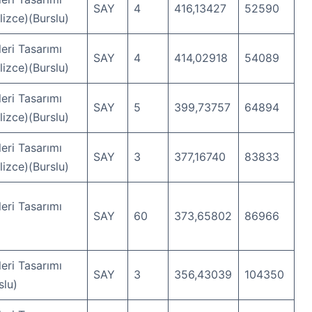
SAY
4
416,13427
52590
ilizce)(Burslu)
eri Tasarımı
SAY
4
414,02918
54089
ilizce)(Burslu)
eri Tasarımı
SAY
5
399,73757
64894
ilizce)(Burslu)
eri Tasarımı
SAY
3
377,16740
83833
ilizce)(Burslu)
eri Tasarımı
SAY
60
373,65802
86966
eri Tasarımı
SAY
3
356,43039
104350
slu)