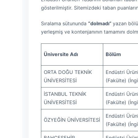
gösterilmiştir. Sitemizdeki taban puanların
Sıralama sütununda
“dolmadı”
yazan bölü
yerleşmiş ve kontenjanının tamamını dolm
Üniversite Adı
Bölüm
ORTA DOĞU TEKNİK
Endüstri Ürünl
ÜNİVERSİTESİ
(Fakülte) (İngi
İSTANBUL TEKNİK
Endüstri Ürünl
ÜNİVERSİTESİ
(Fakülte) (İngi
Endüstri Ürünl
ÖZYEĞİN ÜNİVERSİTESİ
(Fakülte) (İng
BAHÇEŞEHİR
Endüstri Ürünl