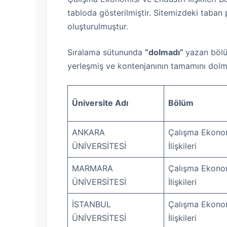
tabloda gösterilmiştir. Sitemizdeki taban p
oluşturulmuştur.
Sıralama sütununda
“dolmadı”
yazan bölü
yerleşmiş ve kontenjanının tamamını dolm
Üniversite Adı
Bölüm
ANKARA
Çalışma Ekonom
ÜNİVERSİTESİ
İlişkileri
MARMARA
Çalışma Ekonom
ÜNİVERSİTESİ
İlişkileri
İSTANBUL
Çalışma Ekonom
ÜNİVERSİTESİ
İlişkileri