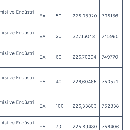
isi ve Endüstri
EA
50
228,05920
738186
isi ve Endüstri
EA
30
227,16043
745990
isi ve Endüstri
EA
60
226,70294
749770
isi ve Endüstri
EA
40
226,60465
750571
isi ve Endüstri
EA
100
226,33803
752838
isi ve Endüstri
EA
70
225,89480
756406