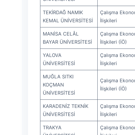
TEKİRDAĞ NAMIK
Çalışma Ekonom
KEMAL ÜNİVERSİTESİ
İlişkileri
MANİSA CELÂL
Çalışma Ekonom
BAYAR ÜNİVERSİTESİ
İlişkileri (İÖ)
YALOVA
Çalışma Ekonom
ÜNİVERSİTESİ
İlişkileri
MUĞLA SITKI
Çalışma Ekonom
KOÇMAN
İlişkileri (İÖ)
ÜNİVERSİTESİ
KARADENİZ TEKNİK
Çalışma Ekonom
ÜNİVERSİTESİ
İlişkileri
TRAKYA
Çalışma Ekonom