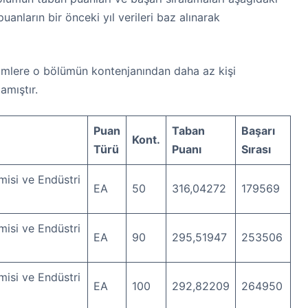
uanların bir önceki yıl verileri baz alınarak
mlere o bölümün kontenjanından daha az kişi
amıştır.
Puan
Taban
Başarı
Kont.
Türü
Puanı
Sırası
isi ve Endüstri
EA
50
316,04272
179569
isi ve Endüstri
EA
90
295,51947
253506
isi ve Endüstri
EA
100
292,82209
264950