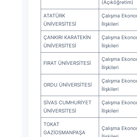
(Açıköğretim)
ATATÜRK
Çalışma Ekonom
ÜNİVERSİTESİ
İlişkileri
ÇANKIRI KARATEKİN
Çalışma Ekonom
ÜNİVERSİTESİ
İlişkileri
Çalışma Ekonom
FIRAT ÜNİVERSİTESİ
İlişkileri
Çalışma Ekonom
ORDU ÜNİVERSİTESİ
İlişkileri
SİVAS CUMHURİYET
Çalışma Ekonom
ÜNİVERSİTESİ
İlişkileri
TOKAT
Çalışma Ekonom
GAZİOSMANPAŞA
İlişkileri