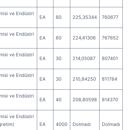
isi ve Endüstri
EA
80
225,35344
760677
isi ve Endüstri
EA
60
224,41306
767652
isi ve Endüstri
EA
30
214,05087
807401
isi ve Endüstri
EA
30
210,84250
811784
isi ve Endüstri
EA
40
208,80598
814370
isi ve Endüstri
öğretim)
EA
4000
Dolmadı
Dolmadı