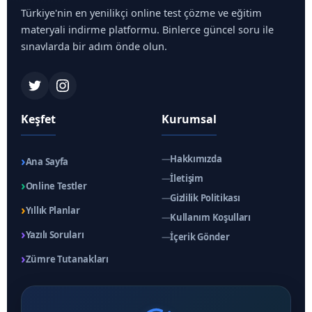
Türkiye'nin en yenilikçi online test çözme ve eğitim
materyali indirme platformu. Binlerce güncel soru ile
sınavlarda bir adım önde olun.
Keşfet
Kurumsal
›
—
Hakkımızda
Ana Sayfa
—
İletişim
›
Online Testler
—
Gizlilik Politikası
›
Yıllık Planlar
—
Kullanım Koşulları
›
Yazılı Soruları
—
İçerik Gönder
›
Zümre Tutanakları