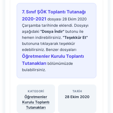
7.
7. Sınıf ŞÖK Toplantı Tutanağı
Sınıf
2020-2021
dosyası 28 Ekim 2020
Çarşamba tarihinde eklendi. Dosyayı
ŞÖK
aşağıdaki
"Dosya İndir"
butonu ile
hemen indirebilirsiniz.
"Teşekkür Et"
Toplantı
butonuna tıklayarak teşekkür
edebilirsiniz. Benzer dosyaları
Tutanağı
Öğretmenler Kurulu Toplantı
Tutanakları
bölümümüzde
2020-
bulabilirsiniz.
2021
KATEGORI
TARIH
Dosyasını
Öğretmenler
28 Ekim 2020
Kurulu Toplantı
İndir
Tutanakları