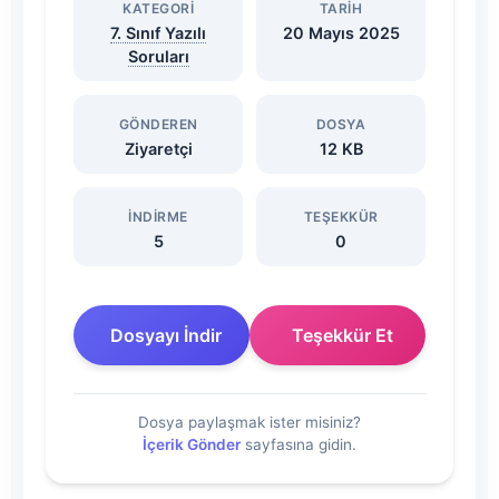
KATEGORI
TARIH
7. Sınıf Yazılı
20 Mayıs 2025
Dönem
Soruları
2.
GÖNDEREN
DOSYA
Yazılı
Ziyaretçi
12 KB
Soruları
İNDIRME
TEŞEKKÜR
5
0
2024-
2025
Dosyayı İndir
Teşekkür Et
Dosyasını
Dosya paylaşmak ister misiniz?
İndir
İçerik Gönder
sayfasına gidin.