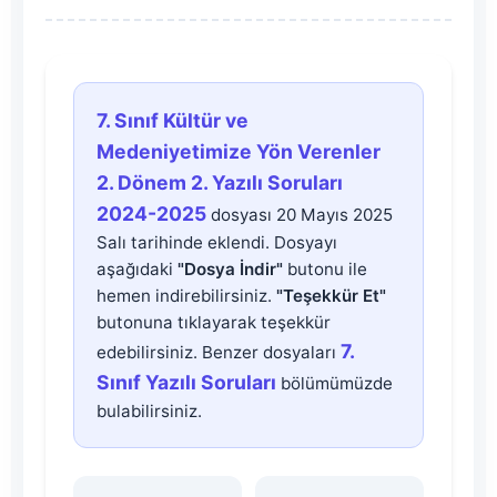
7.
7. Sınıf Kültür ve
Sınıf
Medeniyetimize Yön Verenler
2. Dönem 2. Yazılı Soruları
Kültür
2024-2025
dosyası 20 Mayıs 2025
Salı tarihinde eklendi. Dosyayı
ve
aşağıdaki
"Dosya İndir"
butonu ile
hemen indirebilirsiniz.
"Teşekkür Et"
Medeniyetimize
butonuna tıklayarak teşekkür
7.
edebilirsiniz. Benzer dosyaları
Yön
Sınıf Yazılı Soruları
bölümümüzde
bulabilirsiniz.
Verenler
2.