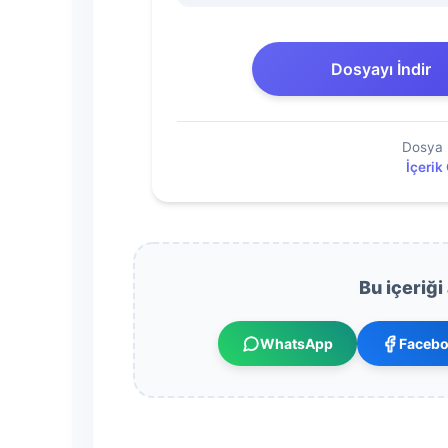
2021-
2022
Dosyayı İndir
Dosyasını
Dosya 
İndir
İçerik
Bu içeriği
WhatsApp
Faceb