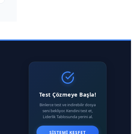
Test Çözmeye Başla!
Binlerce test ve indirebilir dosya
seni bekliyor. Kendini test et,
Liderlik Tablosunda yerini al.
SISTEMI KEŞFET