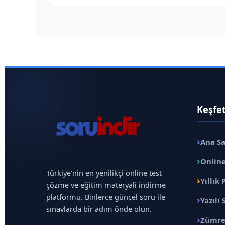
Keşfe
›
Ana S
›
Online
Türkiye'nin en yenilikçi online test
›
Yıllık 
çözme ve eğitim materyali indirme
platformu. Binlerce güncel soru ile
›
Yazılı 
sınavlarda bir adım önde olun.
›
Zümre