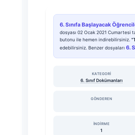
6.
6. Sınıfa Başlayacak Öğrenci
Sınıfa
dosyası 02 Ocak 2021 Cumartesi ta
butonu ile hemen indirebilirsiniz.
"
Başlayacak
6. 
edebilirsiniz. Benzer dosyaları
Öğrenciler
KATEGORI
İçin
6. Sınıf Dokümanları
Seçmeli
GÖNDEREN
Ders
Dilekçesi
İNDIRME
1