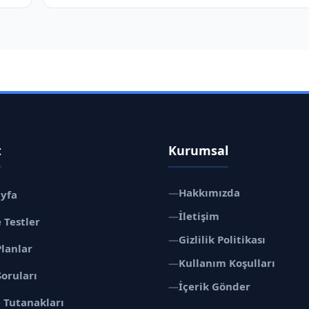
t
Kurumsal
—
Hakkımızda
ayfa
—
İletişim
 Testler
—
Gizlilik Politikası
Planlar
—
Kullanım Koşulları
Soruları
—
İçerik Gönder
 Tutanakları