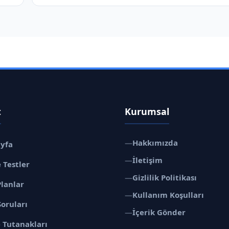
t
Kurumsal
—
Hakkımızda
ayfa
—
İletişim
 Testler
—
Gizlilik Politikası
Planlar
—
Kullanım Koşulları
Soruları
—
İçerik Gönder
 Tutanakları