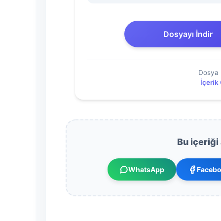
(Eylül
2020)
Dosyayı İndir
Dosyasını
Dosya 
İndir
İçerik
Bu içeriği
WhatsApp
Faceb