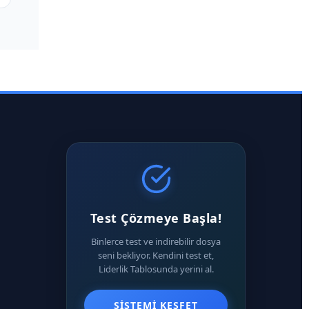
Test Çözmeye Başla!
Binlerce test ve indirebilir dosya
seni bekliyor. Kendini test et,
Liderlik Tablosunda yerini al.
SISTEMI KEŞFET