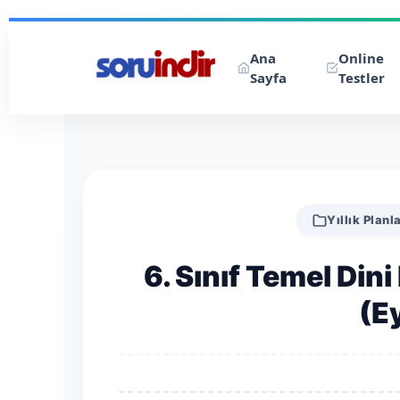
Ana
Online
Sayfa
Testler
Yıllık Planl
6. Sınıf Temel Dini 
(E