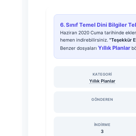
6.
6. Sınıf Temel Dini Bilgiler Te
Sınıf
Haziran 2020 Cuma tarihinde eklen
hemen indirebilirsiniz.
"Teşekkür E
Temel
Yıllık Planlar
Benzer dosyaları
bö
Dini
KATEGORI
Bilgiler
Yıllık Planlar
Telafi
GÖNDEREN
Eğitim
Planı
İNDIRME
3