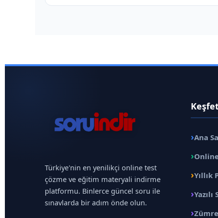
Keşfe
›
Ana S
›
Online
Türkiye'nin en yenilikçi online test
›
Yıllık 
çözme ve eğitim materyali indirme
platformu. Binlerce güncel soru ile
›
Yazılı 
sınavlarda bir adım önde olun.
›
Zümre