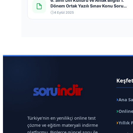
6. Sınıf Din Kültürü ve Ahlak Bilgisi 1.
Dönem Ortak Yazılı Sınav Konu Soru
Dağılım Tablosu 2025-2026
4 Eylül 2025
Keşfe
›
Ana S
›
Online
Türkiye'nin en yenilikçi online test
›
Yıllık 
çözme ve eğitim materyali indirme
platformu. Binlerce güncel soru ile