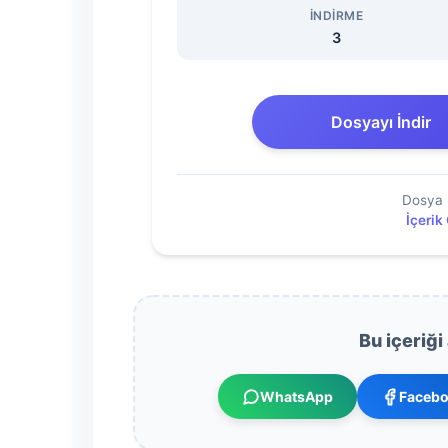
Dönem
İNDIRME
3
1.
Yazılı
Dosyayı İndir
Sınav
Dosya 
Soruları
İçerik
2020-
2021
Bu içeriği
Dosyasını
WhatsApp
Faceb
İndir