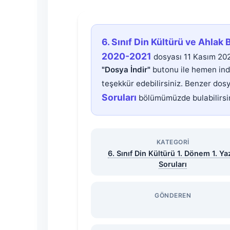
6.
6. Sınıf Din Kültürü ve Ahlak B
Sınıf
2020-2021
dosyası 11 Kasım 202
"Dosya İndir"
butonu ile hemen indi
Din
teşekkür edebilirsiniz. Benzer dos
Soruları
bölümümüzde bulabilirsin
Kültürü
ve
KATEGORI
6. Sınıf Din Kültürü 1. Dönem 1. Yaz
Ahlak
Soruları
Bilgisi
GÖNDEREN
1.