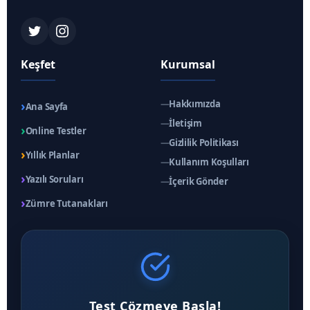
Keşfet
Kurumsal
›
—
Hakkımızda
Ana Sayfa
—
İletişim
›
Online Testler
—
Gizlilik Politikası
›
Yıllık Planlar
—
Kullanım Koşulları
›
Yazılı Soruları
—
İçerik Gönder
›
Zümre Tutanakları
Test Çözmeye Başla!