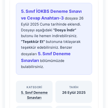
5.
5. Sınıf İOKBS Deneme Sınavı
Sınıf
ve Cevap Anahtarı-3
dosyası 26
Eylül 2025 Cuma tarihinde eklendi.
İOKBS
Dosyayı aşağıdaki
"Dosya İndir"
butonu ile hemen indirebilirsiniz.
Deneme
"Teşekkür Et"
butonuna tıklayarak
teşekkür edebilirsiniz. Benzer
Sınavı
5. Sınıf Deneme
dosyaları
Sınavları
bölümümüzde
ve
bulabilirsiniz.
Cevap
KATEGORI
TARIH
Anahtarı-3
5. Sınıf Deneme
26 Eylül 2025
Sınavları
Dosyasını