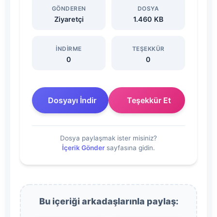
GÖNDEREN
DOSYA
İndir
Ziyaretçi
1.460 KB
İNDIRME
TEŞEKKÜR
0
0
Dosyayı İndir
Teşekkür Et
Dosya paylaşmak ister misiniz?
İçerik Gönder
sayfasına gidin.
Bu içeriği arkadaşlarınla paylaş: