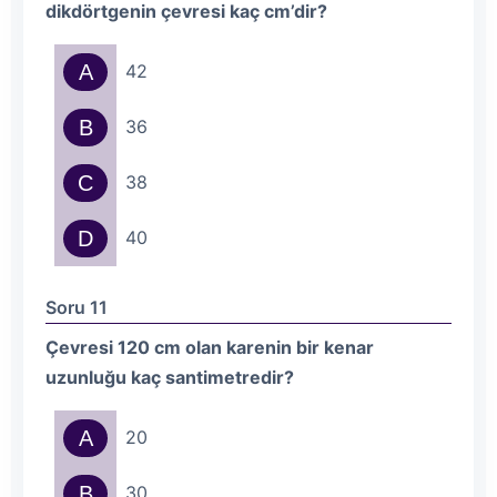
dikdörtgenin çevresi kaç cm’dir?
A
42
B
36
C
38
D
40
Soru 11
Çevresi 120 cm olan karenin bir kenar
uzunluğu kaç santimetredir?
A
20
B
30