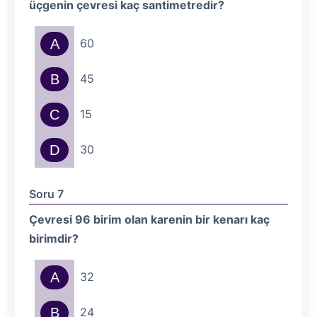
üçgenin çevresi kaç santimetredir?
A
60
B
45
C
15
D
30
Soru 7
Çevresi 96 birim olan karenin bir kenarı kaç
birimdir?
A
32
B
24