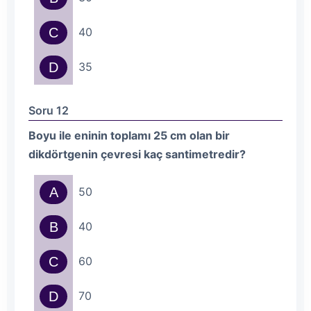
C
40
D
35
Soru 12
Boyu ile eninin toplamı 25 cm olan bir
dikdörtgenin çevresi kaç santimetredir?
A
50
B
40
C
60
D
70