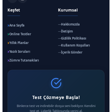
Keşfet
Kurumsal
›
—
Hakkımızda
Ana Sayfa
—
İletişim
›
Online Testler
—
Gizlilik Politikası
›
Yıllık Planlar
—
Kullanım Koşulları
›
Yazılı Soruları
—
İçerik Gönder
›
Zümre Tutanakları
Test Çözmeye Başla!
Binlerce test ve indirebilir dosya seni bekliyor. Kendini
test et, Liderlik Tablosunda yerini al.