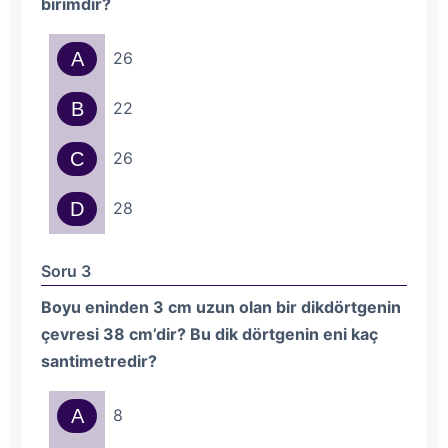
birimdir?
A
26
B
22
C
26
D
28
Soru 3
Boyu eninden 3 cm uzun olan bir dikdörtgenin
çevresi 38 cm’dir? Bu dik dörtgenin eni kaç
santimetredir?
A
8