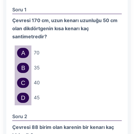
Soru 1
Çevresi 170 cm, uzun kenarı uzunluğu 50 cm
olan dikdörtgenin kısa kenarı kaç
santimetredir?
A
70
B
35
C
40
D
45
Soru 2
Çevresi 88 birim olan karenin bir kenarı kaç