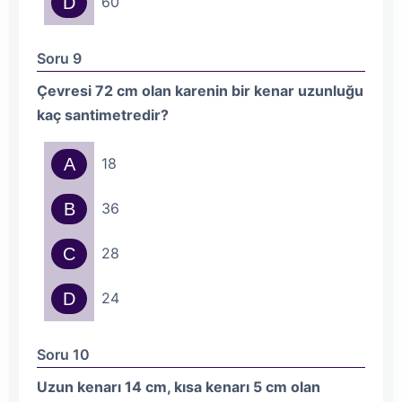
D
60
Soru 9
Çevresi 72 cm olan karenin bir kenar uzunluğu
kaç santimetredir?
A
18
B
36
C
28
D
24
Soru 10
Uzun kenarı 14 cm, kısa kenarı 5 cm olan