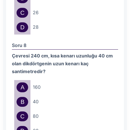
C
26
D
28
Soru 8
Çevresi 240 cm, kısa kenarı uzunluğu 40 cm
olan dikdörtgenin uzun kenarı kaç
santimetredir?
A
160
B
40
C
80