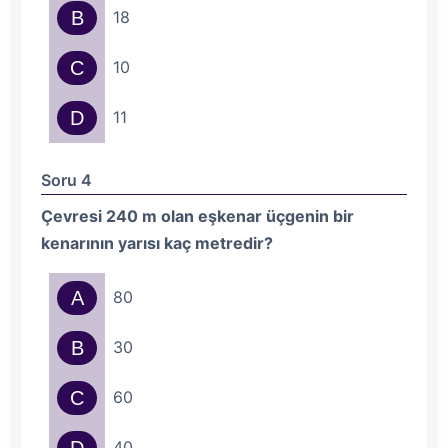
B
18
C
10
D
11
Soru 4
Çevresi 240 m olan eşkenar üçgenin bir
kenarının yarısı kaç metredir?
A
80
B
30
C
60
40