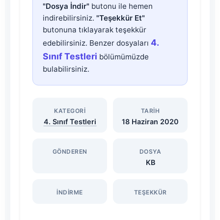
"Dosya İndir"
butonu ile hemen
Ölçme
indirebilirsiniz.
"Teşekkür Et"
butonuna tıklayarak teşekkür
Problemleri
4.
edebilirsiniz. Benzer dosyaları
Sınıf Testleri
bölümümüzde
Testi
bulabilirsiniz.
Online
KATEGORI
TARIH
Çöz
4. Sınıf Testleri
18 Haziran 2020
Dosyasını
GÖNDEREN
DOSYA
KB
İndir
İNDIRME
TEŞEKKÜR