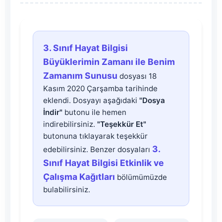
3.
3. Sınıf Hayat Bilgisi
Sınıf
Büyüklerimin Zamanı ile Benim
Zamanım Sunusu
dosyası 18
Hayat
Kasım 2020 Çarşamba tarihinde
eklendi. Dosyayı aşağıdaki
"Dosya
Bilgisi
İndir"
butonu ile hemen
indirebilirsiniz.
"Teşekkür Et"
Büyüklerimin
butonuna tıklayarak teşekkür
3.
edebilirsiniz. Benzer dosyaları
Zamanı
Sınıf Hayat Bilgisi Etkinlik ve
Çalışma Kağıtları
bölümümüzde
ile
bulabilirsiniz.
Benim