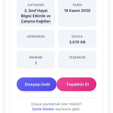
Zamanım
KATEGORI
TARIH
3. Sınıf Hayat
18 Kasım 2020
Bilgisi Etkinlik ve
Sunusu
Çalışma Kağıtları
Dosyasını
GÖNDEREN
DOSYA
3.070 KB
İndir
İNDIRME
TEŞEKKÜR
1
Dosyayı İndir
Teşekkür Et
Dosya paylaşmak ister misiniz?
İçerik Gönder
sayfasına gidin.