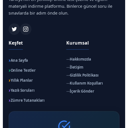
materyali indirme platformu. Binlerce güncel soru ile
sınavlarda bir adım önde olun.
Keşfet
Kurumsal
›
—
Hakkımızda
Ana Sayfa
—
İletişim
›
Online Testler
—
Gizlilik Politikası
›
Yıllık Planlar
—
Kullanım Koşulları
›
Yazılı Soruları
—
İçerik Gönder
›
Zümre Tutanakları