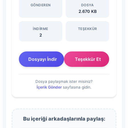
GÖNDEREN
DOSYA
2020)
2.670 KB
Dosyasını
İNDIRME
TEŞEKKÜR
İndir
2
Dosyayı İndir
Teşekkür Et
Dosya paylaşmak ister misiniz?
İçerik Gönder
sayfasına gidin.
Bu içeriği arkadaşlarınla paylaş: