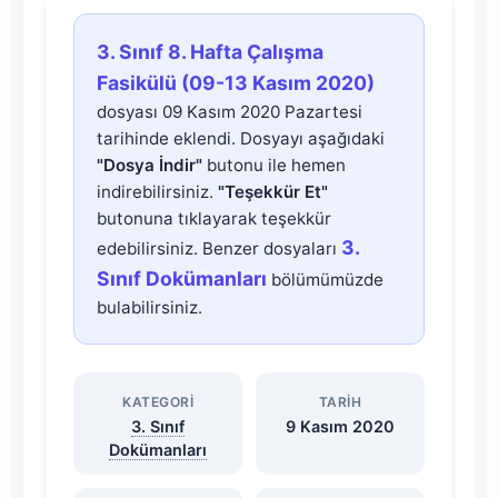
3.
3. Sınıf 8. Hafta Çalışma
Sınıf
Fasikülü (09-13 Kasım 2020)
dosyası 09 Kasım 2020 Pazartesi
8.
tarihinde eklendi. Dosyayı aşağıdaki
"Dosya İndir"
butonu ile hemen
Hafta
indirebilirsiniz.
"Teşekkür Et"
butonuna tıklayarak teşekkür
Çalışma
3.
edebilirsiniz. Benzer dosyaları
Sınıf Dokümanları
bölümümüzde
Fasikülü
bulabilirsiniz.
(09-
KATEGORI
TARIH
13
3. Sınıf
9 Kasım 2020
Dokümanları
Kasım