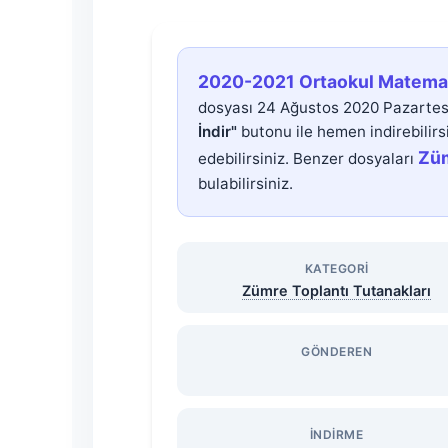
2020-
2020-2021 Ortaokul Matemat
2021
dosyası 24 Ağustos 2020 Pazartesi
İndir"
butonu ile hemen indirebilirs
Ortaokul
Züm
edebilirsiniz. Benzer dosyaları
bulabilirsiniz.
Matematik
1.
KATEGORI
Zümre Toplantı Tutanakları
Dönem
GÖNDEREN
Zümre
Toplantı
İNDIRME