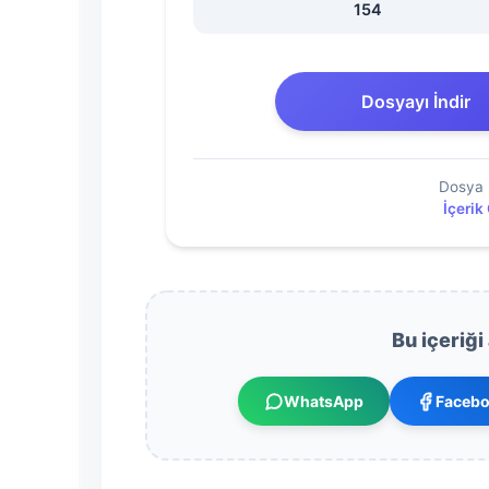
Tutanağı
154
Dosyasını
Dosyayı İndir
İndir
Dosya 
İçerik
Bu içeriği
WhatsApp
Faceb