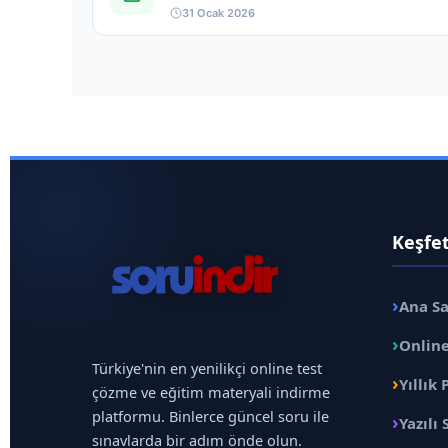
31 Ocak 2026
Keşfe
›
Ana S
›
Online
Türkiye'nin en yenilikçi online test
›
Yıllık 
çözme ve eğitim materyali indirme
platformu. Binlerce güncel soru ile
›
Yazılı 
sınavlarda bir adım önde olun.