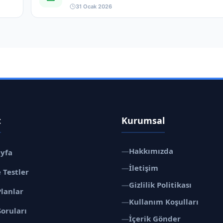
31 Ocak 2026
t
Kurumsal
—
Hakkımızda
ayfa
—
İletişim
 Testler
—
Gizlilik Politikası
Planlar
—
Kullanım Koşulları
Soruları
—
İçerik Gönder