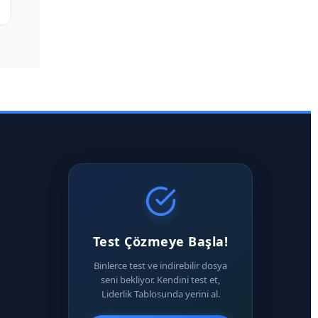
Test Çözmeye Başla!
Binlerce test ve indirebilir dosya
seni bekliyor. Kendini test et,
Liderlik Tablosunda yerini al.