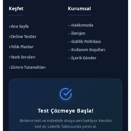
Keşfet
Kurumsal
›
—
Hakkımızda
Ana Sayfa
—
İletişim
›
Online Testler
—
Gizlilik Politikası
›
Yıllık Planlar
—
Kullanım Koşulları
›
Yazılı Soruları
—
İçerik Gönder
›
Zümre Tutanakları
Test Çözmeye Başla!
Binlerce test ve indirebilir dosya seni bekliyor. Kendini
test et, Liderlik Tablosunda yerini al.