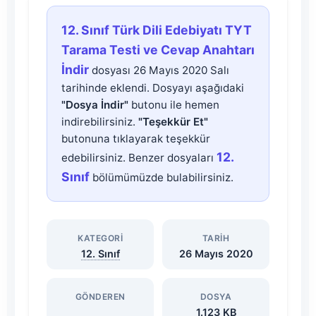
12.
12. Sınıf Türk Dili Edebiyatı TYT
Sınıf
Tarama Testi ve Cevap Anahtarı
İndir
dosyası 26 Mayıs 2020 Salı
Türk
tarihinde eklendi. Dosyayı aşağıdaki
"Dosya İndir"
butonu ile hemen
Dili
indirebilirsiniz.
"Teşekkür Et"
butonuna tıklayarak teşekkür
Edebiyatı
12.
edebilirsiniz. Benzer dosyaları
Sınıf
bölümümüzde bulabilirsiniz.
TYT
Tarama
KATEGORI
TARIH
12. Sınıf
26 Mayıs 2020
Testi
ve
GÖNDEREN
DOSYA
1.123 KB