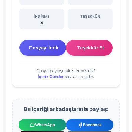
Cevap
İNDIRME
TEŞEKKÜR
Anahtarı
4
İndir
Dosyayı İndir
Teşekkür Et
Dosyasını
İndir
Dosya paylaşmak ister misiniz?
İçerik Gönder
sayfasına gidin.
Bu içeriği arkadaşlarınla paylaş:
WhatsApp
Facebook