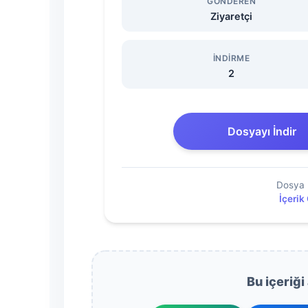
Dönem
GÖNDEREN
Ziyaretçi
Ortak
İNDIRME
Yazılı
2
Sınav
Dosyayı İndir
Konu
Soru
Dosya 
İçerik
Dağılım
Tablosu
2025-
Bu içeriği