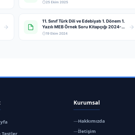
25 Ekim 2025
11. Sınıf Türk Dili ve Edebiyatı 1. Dönem 1.
Yazılı MEB Örnek Soru Kitapçığı 2024-
2025
19 Ekim 2024
t
Kurumsal
—
Hakkımızda
ayfa
—
İletişim
 Testler