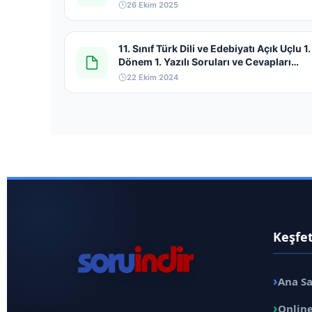
26 Ekim 2025
11. Sınıf Türk Dili ve Edebiyatı Açık Uçlu 1.
Dönem 1. Yazılı Soruları ve Cevapları
2024-2025
22 Ekim 2024
Keşfe
›
Ana S
›
Online