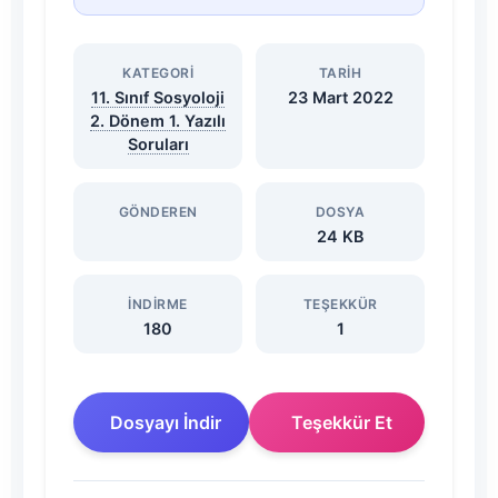
Yazılı
Soruları
KATEGORI
TARIH
11. Sınıf Sosyoloji
23 Mart 2022
ve
2. Dönem 1. Yazılı
Soruları
Cevapları
2021-
GÖNDEREN
DOSYA
24 KB
2022
İNDIRME
TEŞEKKÜR
Dosyasını
180
1
İndir
Dosyayı İndir
Teşekkür Et