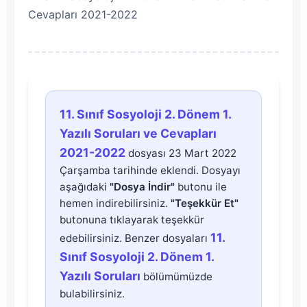
Cevapları 2021-2022
11.
11. Sınıf Sosyoloji 2. Dönem 1.
Sınıf
Yazılı Soruları ve Cevapları
2021-2022
dosyası 23 Mart 2022
Sosyoloji
Çarşamba tarihinde eklendi. Dosyayı
aşağıdaki
"Dosya İndir"
butonu ile
2.
hemen indirebilirsiniz.
"Teşekkür Et"
butonuna tıklayarak teşekkür
Dönem
11.
edebilirsiniz. Benzer dosyaları
Sınıf Sosyoloji 2. Dönem 1.
1.
Yazılı Soruları
bölümümüzde
bulabilirsiniz.