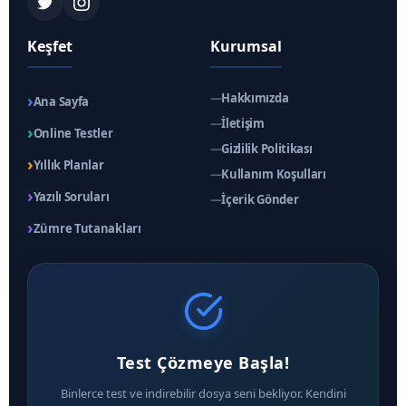
Keşfet
Kurumsal
›
—
Hakkımızda
Ana Sayfa
—
İletişim
›
Online Testler
—
Gizlilik Politikası
›
Yıllık Planlar
—
Kullanım Koşulları
›
Yazılı Soruları
—
İçerik Gönder
›
Zümre Tutanakları
Test Çözmeye Başla!
Binlerce test ve indirebilir dosya seni bekliyor. Kendini