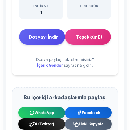
Programı
İNDIRME
TEŞEKKÜR
Dosyasını
1
İndir
Dosyayı İndir
Teşekkür Et
Dosya paylaşmak ister misiniz?
İçerik Gönder
sayfasına gidin.
Bu içeriği arkadaşlarınla paylaş:
WhatsApp
Facebook
X (Twitter)
Linki Kopyala