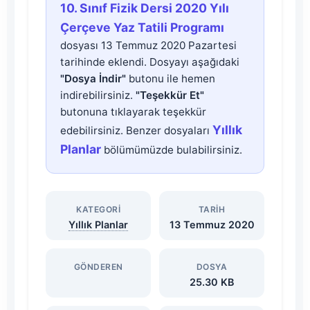
10.
10. Sınıf Fizik Dersi 2020 Yılı
Sınıf
Çerçeve Yaz Tatili Programı
dosyası 13 Temmuz 2020 Pazartesi
Fizik
tarihinde eklendi. Dosyayı aşağıdaki
"Dosya İndir"
butonu ile hemen
Dersi
indirebilirsiniz.
"Teşekkür Et"
butonuna tıklayarak teşekkür
2020
Yıllık
edebilirsiniz. Benzer dosyaları
Planlar
bölümümüzde bulabilirsiniz.
Yılı
Çerçeve
KATEGORI
TARIH
Yıllık Planlar
13 Temmuz 2020
Yaz
Tatili
GÖNDEREN
DOSYA
25.30 KB