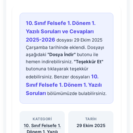
10.
10. Sınıf Felsefe 1. Dönem 1.
Sınıf
Yazılı Soruları ve Cevapları
2025-2026
dosyası 29 Ekim 2025
Felsefe
Çarşamba tarihinde eklendi. Dosyayı
aşağıdaki
"Dosya İndir"
butonu ile
1.
hemen indirebilirsiniz.
"Teşekkür Et"
butonuna tıklayarak teşekkür
Dönem
10.
edebilirsiniz. Benzer dosyaları
Sınıf Felsefe 1. Dönem 1. Yazılı
1.
Soruları
bölümümüzde bulabilirsiniz.
Yazılı
Soruları
KATEGORI
TARIH
10. Sınıf Felsefe 1.
29 Ekim 2025
Dönem 1. Yazılı