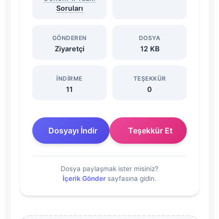
ve
Soruları
Cevapları
GÖNDEREN
DOSYA
Ziyaretçi
12 KB
2025-
2026
İNDIRME
TEŞEKKÜR
11
0
Dosyasını
İndir
Dosyayı İndir
Teşekkür Et
Dosya paylaşmak ister misiniz?
İçerik Gönder
sayfasına gidin.