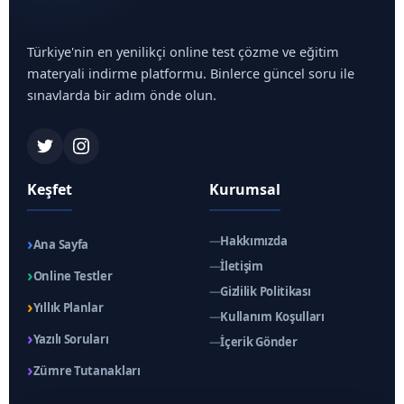
Türkiye'nin en yenilikçi online test çözme ve eğitim
materyali indirme platformu. Binlerce güncel soru ile
sınavlarda bir adım önde olun.
Keşfet
Kurumsal
›
—
Hakkımızda
Ana Sayfa
—
İletişim
›
Online Testler
—
Gizlilik Politikası
›
Yıllık Planlar
—
Kullanım Koşulları
›
Yazılı Soruları
—
İçerik Gönder
›
Zümre Tutanakları