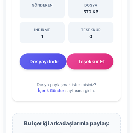
GÖNDEREN
DOSYA
İndir
570 KB
Dosyasını
İNDIRME
TEŞEKKÜR
İndir
1
0
Dosyayı İndir
Teşekkür Et
Dosya paylaşmak ister misiniz?
İçerik Gönder
sayfasına gidin.
Bu içeriği arkadaşlarınla paylaş: