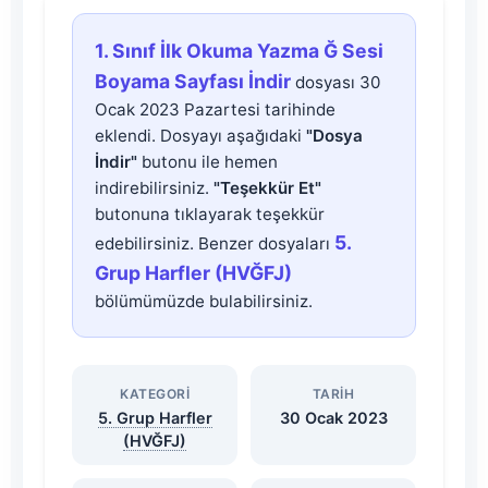
1.
1. Sınıf İlk Okuma Yazma Ğ Sesi
Sınıf
Boyama Sayfası İndir
dosyası 30
Ocak 2023 Pazartesi tarihinde
İlk
eklendi. Dosyayı aşağıdaki
"Dosya
İndir"
butonu ile hemen
Okuma
indirebilirsiniz.
"Teşekkür Et"
butonuna tıklayarak teşekkür
Yazma
5.
edebilirsiniz. Benzer dosyaları
Grup Harfler (HVĞFJ)
Ğ
bölümümüzde bulabilirsiniz.
Sesi
KATEGORI
TARIH
Boyama
5. Grup Harfler
30 Ocak 2023
(HVĞFJ)
Sayfası