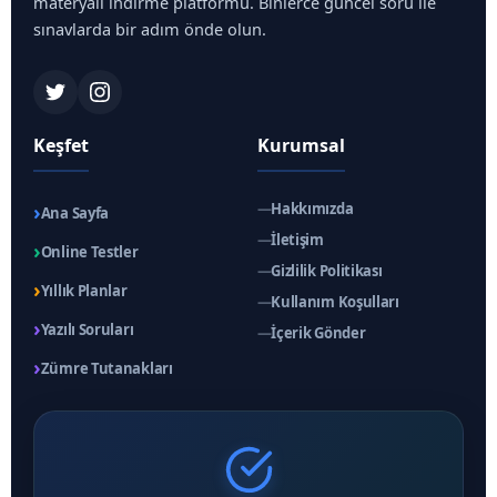
materyali indirme platformu. Binlerce güncel soru ile
sınavlarda bir adım önde olun.
Keşfet
Kurumsal
›
—
Hakkımızda
Ana Sayfa
—
İletişim
›
Online Testler
—
Gizlilik Politikası
›
Yıllık Planlar
—
Kullanım Koşulları
›
Yazılı Soruları
—
İçerik Gönder
›
Zümre Tutanakları