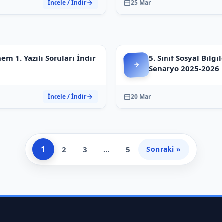
İncele / İndir
25 Mar
nem 1. Yazılı Soruları İndir
5. Sınıf Sosyal Bilgi
Senaryo 2025-2026
İncele / İndir
20 Mar
1
2
3
…
5
Sonraki »