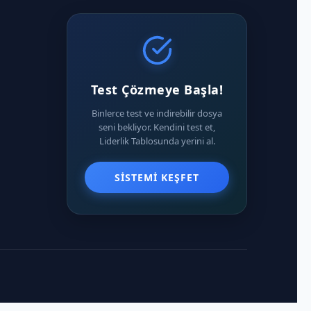
Test Çözmeye Başla!
Binlerce test ve indirebilir dosya
seni bekliyor. Kendini test et,
Liderlik Tablosunda yerini al.
SISTEMI KEŞFET