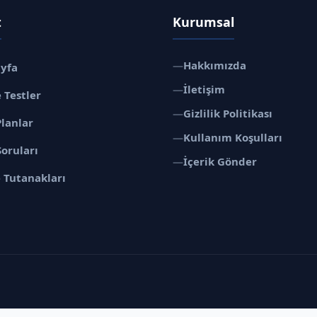
t
Kurumsal
—
Hakkımızda
ayfa
—
İletişim
 Testler
—
Gizlilik Politikası
Planlar
—
Kullanım Koşulları
Soruları
—
İçerik Gönder
 Tutanakları