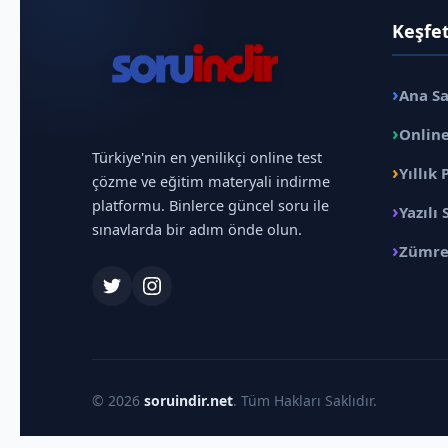
Keşfe
›
Ana S
›
Online
Türkiye'nin en yenilikçi online test
›
Yıllık 
çözme ve eğitim materyali indirme
platformu. Binlerce güncel soru ile
›
Yazılı 
sınavlarda bir adım önde olun.
›
Zümre
© 2026
soruindir.net
. Tüm Hakları Saklıdır.