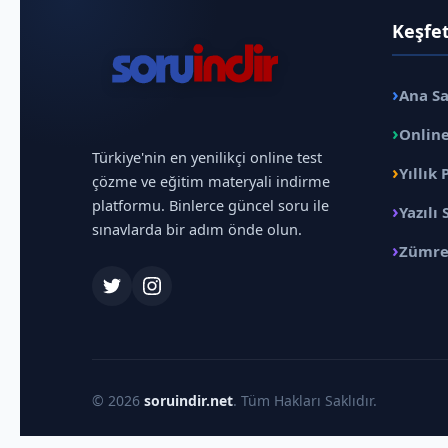
Keşfe
›
Ana S
›
Online
Türkiye'nin en yenilikçi online test
›
Yıllık 
çözme ve eğitim materyali indirme
platformu. Binlerce güncel soru ile
›
Yazılı 
sınavlarda bir adım önde olun.
›
Zümre
© 2026
soruindir.net
. Tüm Hakları Saklıdır.