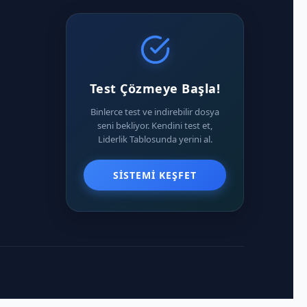
Test Çözmeye Başla!
Binlerce test ve indirebilir dosya
seni bekliyor. Kendini test et,
Liderlik Tablosunda yerini al.
SISTEMI KEŞFET