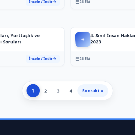
İncele / İndir
26 Eki
ları, Yurttaşlık ve
4. Sınıf İnsan Hakla
ı Soruları
2023
İncele / İndir
26 Eki
1
2
3
4
Sonraki »