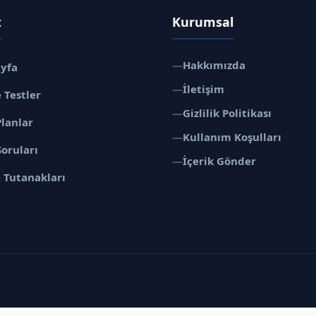
t
Kurumsal
—
Hakkımızda
ayfa
—
İletişim
 Testler
—
Gizlilik Politikası
Planlar
—
Kullanım Koşulları
Soruları
—
İçerik Gönder
 Tutanakları