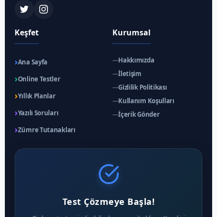
Keşfet
Kurumsal
›
—
Hakkımızda
Ana Sayfa
—
İletişim
›
Online Testler
—
Gizlilik Politikası
›
Yıllık Planlar
—
Kullanım Koşulları
›
Yazılı Soruları
—
İçerik Gönder
›
Zümre Tutanakları
Test Çözmeye Başla!