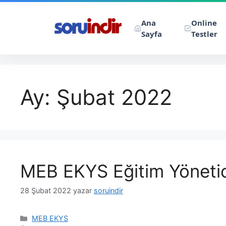
Ana
Online
Sayfa
Testler
Ay:
Şubat 2022
MEB EKYS Eğitim Yöneticil
28 Şubat 2022
yazar
soruindir
Kategoriler
MEB EKYS