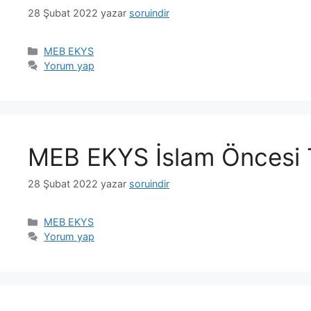
28 Şubat 2022
yazar
soruindir
Kategoriler
MEB EKYS
Yorum yap
MEB EKYS İslam Öncesi Tü
28 Şubat 2022
yazar
soruindir
Kategoriler
MEB EKYS
Yorum yap