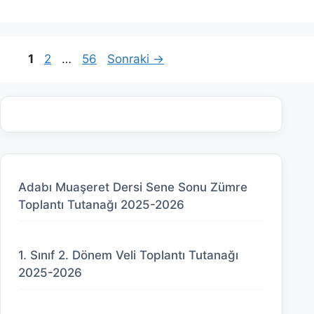
Sayfa
Sayfa
Sayfa
1
2
…
56
Sonraki
→
Adabı Muaşeret Dersi Sene Sonu Zümre
Toplantı Tutanağı 2025-2026
1. Sınıf 2. Dönem Veli Toplantı Tutanağı
2025-2026