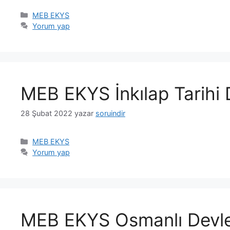
Kategoriler
MEB EKYS
Yorum yap
MEB EKYS İnkılap Tarihi 
28 Şubat 2022
yazar
soruindir
Kategoriler
MEB EKYS
Yorum yap
MEB EKYS Osmanlı Devlet